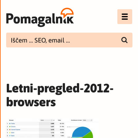
Optimizacija (SEO)
UX
Bannerji
E-mail
Letni-pregled-2012-
Spletna dostopnost
browsers
Imenik
PODCAST