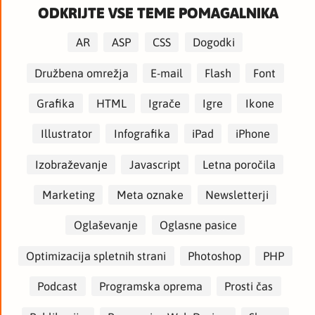
ODKRIJTE VSE TEME POMAGALNIKA
AR
ASP
CSS
Dogodki
Družbena omrežja
E-mail
Flash
Font
Grafika
HTML
Igrače
Igre
Ikone
Illustrator
Infografika
iPad
iPhone
Izobraževanje
Javascript
Letna poročila
Marketing
Meta oznake
Newsletterji
Oglaševanje
Oglasne pasice
Optimizacija spletnih strani
Photoshop
PHP
Podcast
Programska oprema
Prosti čas