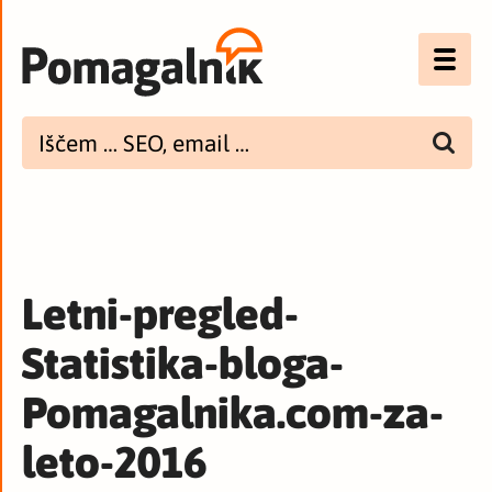
Optimizacija (SEO)
UX
Bannerji
E-mail
Letni-pregled-
Spletna dostopnost
Statistika-bloga-
Imenik
Pomagalnika.com-za-
PODCAST
leto-2016