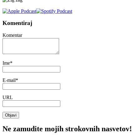
Komentiraj
Komentar
Ime
*
E-mail
*
URL
Ne zamudite mojih strokovnih nasvetov!