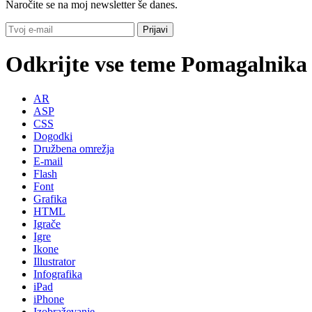
Naročite se na moj newsletter še danes.
Odkrijte vse teme Pomagalnika
AR
ASP
CSS
Dogodki
Družbena omrežja
E-mail
Flash
Font
Grafika
HTML
Igrače
Igre
Ikone
Illustrator
Infografika
iPad
iPhone
Izobraževanje