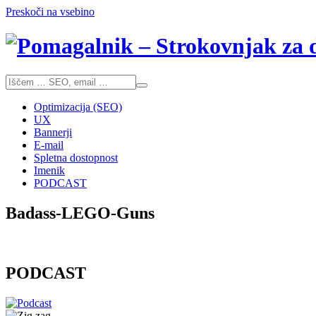
Preskoči na vsebino
Optimizacija (SEO)
UX
Bannerji
E-mail
Spletna dostopnost
Imenik
PODCAST
Badass-LEGO-Guns
PODCAST