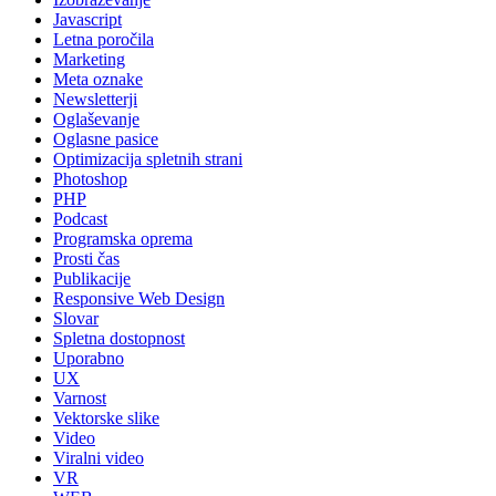
Javascript
Letna poročila
Marketing
Meta oznake
Newsletterji
Oglaševanje
Oglasne pasice
Optimizacija spletnih strani
Photoshop
PHP
Podcast
Programska oprema
Prosti čas
Publikacije
Responsive Web Design
Slovar
Spletna dostopnost
Uporabno
UX
Varnost
Vektorske slike
Video
Viralni video
VR