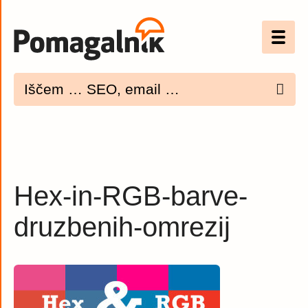
Optimizacija (SEO)
UX
Bannerji
E-mail
Hex-in-RGB-barve-
Spletna dostopnost
druzbenih-omrezij
Imenik
PODCAST