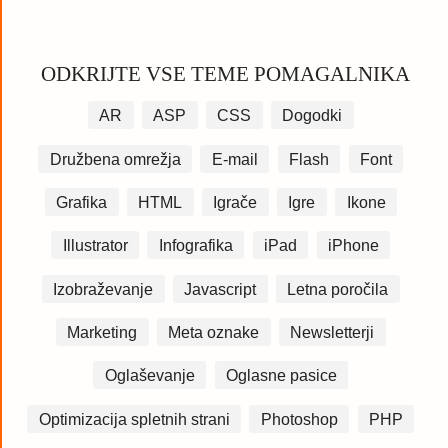
ODKRIJTE VSE TEME POMAGALNIKA
AR
ASP
CSS
Dogodki
Družbena omrežja
E-mail
Flash
Font
Grafika
HTML
Igrače
Igre
Ikone
Illustrator
Infografika
iPad
iPhone
Izobraževanje
Javascript
Letna poročila
Marketing
Meta oznake
Newsletterji
Oglaševanje
Oglasne pasice
Optimizacija spletnih strani
Photoshop
PHP