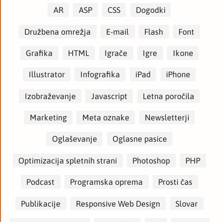
AR
ASP
CSS
Dogodki
Družbena omrežja
E-mail
Flash
Font
Grafika
HTML
Igrače
Igre
Ikone
Illustrator
Infografika
iPad
iPhone
Izobraževanje
Javascript
Letna poročila
Marketing
Meta oznake
Newsletterji
Oglaševanje
Oglasne pasice
Optimizacija spletnih strani
Photoshop
PHP
Podcast
Programska oprema
Prosti čas
Publikacije
Responsive Web Design
Slovar