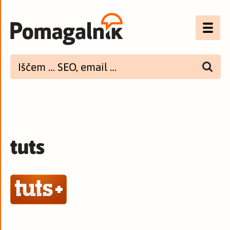
Optimizacija (SEO)
UX
Bannerji
E-mail
tuts
Spletna dostopnost
Imenik
PODCAST