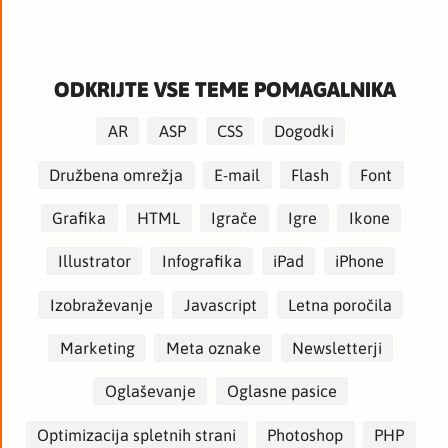
ODKRIJTE VSE TEME POMAGALNIKA
AR
ASP
CSS
Dogodki
Družbena omrežja
E-mail
Flash
Font
Grafika
HTML
Igrače
Igre
Ikone
Illustrator
Infografika
iPad
iPhone
Izobraževanje
Javascript
Letna poročila
Marketing
Meta oznake
Newsletterji
Oglaševanje
Oglasne pasice
Optimizacija spletnih strani
Photoshop
PHP