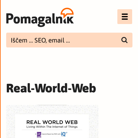
Optimizacija (SEO)
UX
Bannerji
E-mail
Real-World-Web
Spletna dostopnost
Imenik
PODCAST