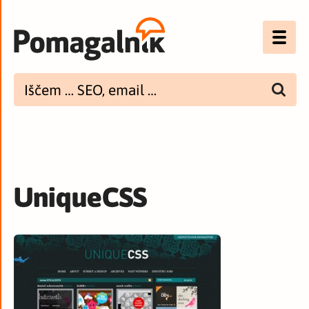
Optimizacija (SEO)
UX
Bannerji
E-mail
UniqueCSS
Spletna dostopnost
Imenik
PODCAST