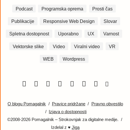
Podcast
Programska oprema
Prosti čas
Publikacije
Responsive Web Design
Slovar
Spletna dostopnost
Uporabno
UX
Varnost
Vektorske slike
Video
Viralni video
VR
WEB
Wordpress
O blogu Pomagalnik
/
Pravice pridržane
/
Pravno obvestilo
/
Izjava o dostopnosti
©2008-2026 Pomagalnik – Strokovnjak za digitalne medije.
/
Izdelal z ♥
Jiga