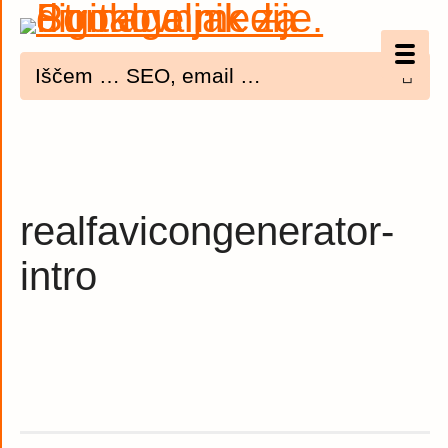
Optimizacija (SEO)
UX
Bannerji
realfavicongenerator-
E-mail
intro
Spletna dostopnost
Imenik
PODCAST