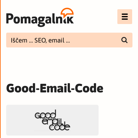
Optimizacija (SEO)
UX
Bannerji
E-mail
Good-Email-Code
Spletna dostopnost
Imenik
PODCAST