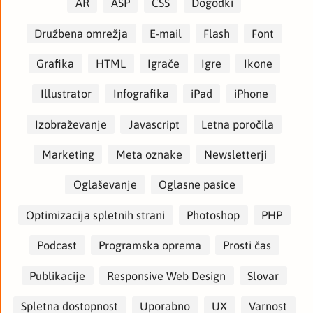
AR
ASP
CSS
Dogodki
Družbena omrežja
E-mail
Flash
Font
Grafika
HTML
Igrače
Igre
Ikone
Illustrator
Infografika
iPad
iPhone
Izobraževanje
Javascript
Letna poročila
Marketing
Meta oznake
Newsletterji
Oglaševanje
Oglasne pasice
Optimizacija spletnih strani
Photoshop
PHP
Podcast
Programska oprema
Prosti čas
Publikacije
Responsive Web Design
Slovar
Spletna dostopnost
Uporabno
UX
Varnost