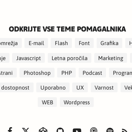
ODKRIJTE VSE TEME POMAGALNIKA
omrežja
E-mail
Flash
Font
Grafika
nje
Javascript
Letna poročila
Marketing
strani
Photoshop
PHP
Podcast
Progra
 dostopnost
Uporabno
UX
Varnost
Vek
WEB
Wordpress