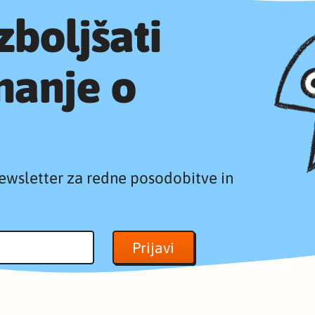
izboljšati
nanje o
ewsletter za redne posodobitve in