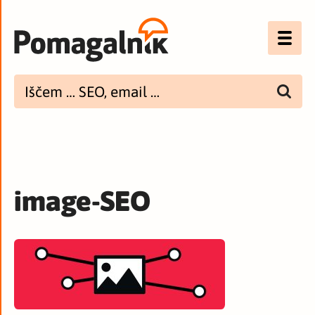
Optimizacija (SEO)
UX
Bannerji
E-mail
image-SEO
Spletna dostopnost
Imenik
PODCAST