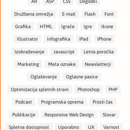
AR
ASP
CSS
Dogodki
Družbena omrežja
E-mail
Flash
Font
Grafika
HTML
Igrače
Igre
Ikone
Illustrator
Infografika
iPad
iPhone
Izobraževanje
Javascript
Letna poročila
Marketing
Meta oznake
Newsletterji
Oglaševanje
Oglasne pasice
Optimizacija spletnih strani
Photoshop
PHP
Podcast
Programska oprema
Prosti čas
Publikacije
Responsive Web Design
Slovar
Spletna dostopnost
Uporabno
UX
Varnost