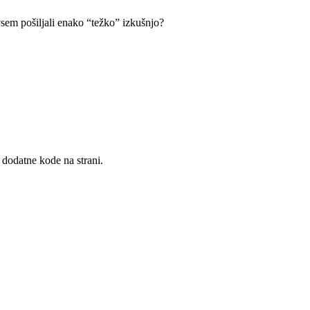
vsem pošiljali enako “težko” izkušnjo?
 dodatne kode na strani.