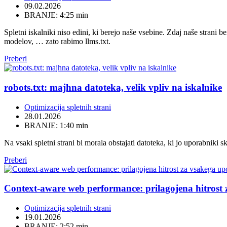
09.02.2026
BRANJE: 4:25 min
Spletni iskalniki niso edini, ki berejo naše vsebine. Zdaj naše strani
modelov, … zato rabimo llms.txt.
Preberi
robots.txt: majhna datoteka, velik vpliv na iskalnike
Optimizacija spletnih strani
28.01.2026
BRANJE: 1:40 min
Na vsaki spletni strani bi morala obstajati datoteka, ki jo uporabniki s
Preberi
Context-aware web performance: prilagojena hitrost
Optimizacija spletnih strani
19.01.2026
BRANJE: 2:52 min