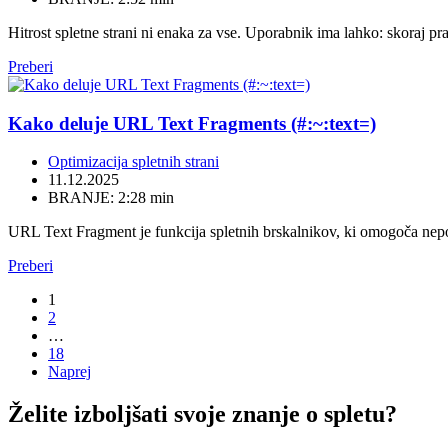
Hitrost spletne strani ni enaka za vse. Uporabnik ima lahko: skoraj pr
Preberi
Kako deluje URL Text Fragments (#:~:text=)
Optimizacija spletnih strani
11.12.2025
BRANJE: 2:28 min
URL Text Fragment je funkcija spletnih brskalnikov, ki omogoča nepos
Preberi
1
2
…
18
Naprej
Želite izboljšati svoje znanje o spletu?