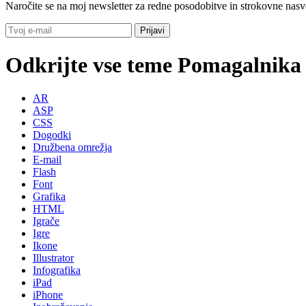
Naročite se na moj newsletter za redne posodobitve in strokovne nasv
Odkrijte vse teme Pomagalnika
AR
ASP
CSS
Dogodki
Družbena omrežja
E-mail
Flash
Font
Grafika
HTML
Igrače
Igre
Ikone
Illustrator
Infografika
iPad
iPhone