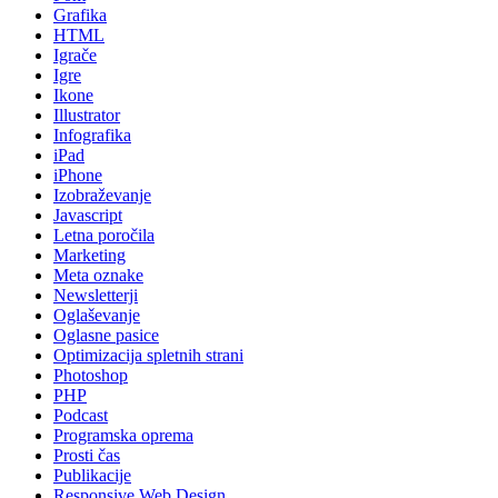
Grafika
HTML
Igrače
Igre
Ikone
Illustrator
Infografika
iPad
iPhone
Izobraževanje
Javascript
Letna poročila
Marketing
Meta oznake
Newsletterji
Oglaševanje
Oglasne pasice
Optimizacija spletnih strani
Photoshop
PHP
Podcast
Programska oprema
Prosti čas
Publikacije
Responsive Web Design