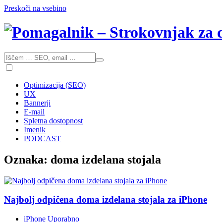
Preskoči na vsebino
Optimizacija (SEO)
UX
Bannerji
E-mail
Spletna dostopnost
Imenik
PODCAST
Oznaka:
doma izdelana stojala
Najbolj odpičena doma izdelana stojala za iPhone
iPhone
Uporabno