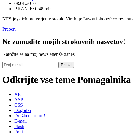
08.01.2010
BRANJE: 0:48 min
NES joystick pretvorjen v stojalo Vir: http://www.iphonefr.com/vi
Preberi
Ne zamudite mojih strokovnih nasvetov!
Naročite se na moj newsletter še danes.
Odkrijte vse teme Pomagalnika
AR
ASP
CSS
Dogodki
Družbena omrežja
E-mail
Flash
Font