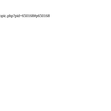
ewtopic.php?pid=650168#p650168