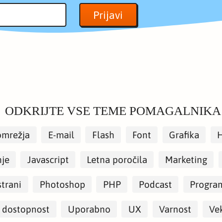
ODKRIJTE VSE TEME POMAGALNIKA
omrežja
E-mail
Flash
Font
Grafika
nje
Javascript
Letna poročila
Marketing
strani
Photoshop
PHP
Podcast
Progra
 dostopnost
Uporabno
UX
Varnost
Vek