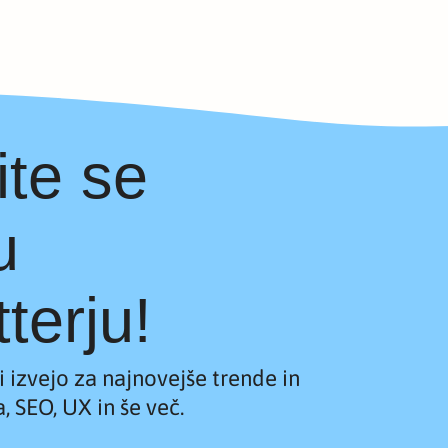
ite se
u
terju!
 izvejo za najnovejše trende in
, SEO, UX in še več.