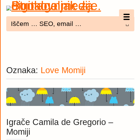
Optimizacija (SEO)
UX
Bannerji
Oznaka:
Love Momiji
E-mail
Spletna dostopnost
Imenik
PODCAST
Igrače Camila de Gregorio –
Momiji