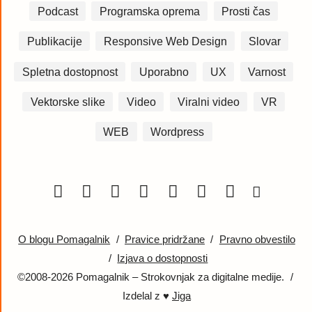
Podcast
Programska oprema
Prosti čas
Publikacije
Responsive Web Design
Slovar
Spletna dostopnost
Uporabno
UX
Varnost
Vektorske slike
Video
Viralni video
VR
WEB
Wordpress
O blogu Pomagalnik
/
Pravice pridržane
/
Pravno obvestilo
/
Izjava o dostopnosti
©2008-2026 Pomagalnik – Strokovnjak za digitalne medije.
/
Izdelal z ♥
Jiga