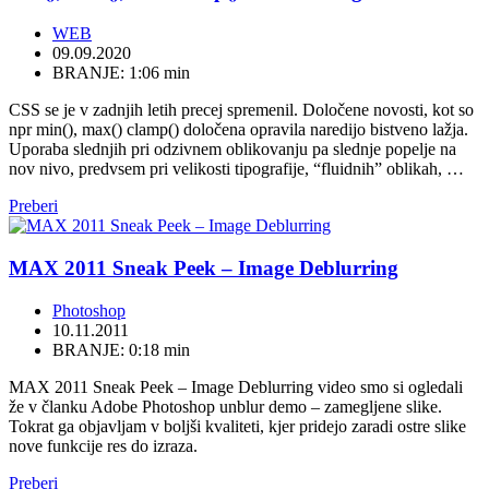
WEB
09.09.2020
BRANJE: 1:06 min
CSS se je v zadnjih letih precej spremenil. Določene novosti, kot so
npr min(), max() clamp() določena opravila naredijo bistveno lažja.
Uporaba slednjih pri odzivnem oblikovanju pa slednje popelje na
nov nivo, predvsem pri velikosti tipografije, “fluidnih” oblikah, …
Preberi
MAX 2011 Sneak Peek – Image Deblurring
Photoshop
10.11.2011
BRANJE: 0:18 min
MAX 2011 Sneak Peek – Image Deblurring video smo si ogledali
že v članku Adobe Photoshop unblur demo – zamegljene slike.
Tokrat ga objavljam v boljši kvaliteti, kjer pridejo zaradi ostre slike
nove funkcije res do izraza.
Preberi