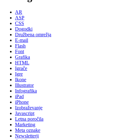
AR
ASP
CSS
Dogodki
Družbena omrežja
E-mail
Flash
Font
Grafika
HTML
Igrače
Igre
Ikone
Illustrator
Infografika
iPad
iPhone
Izobraževanje
Javascript
Letna poročila
Marketing
Meta oznake
Newsletterji