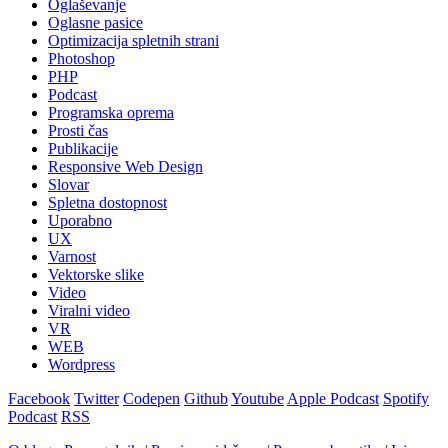
Oglaševanje
Oglasne pasice
Optimizacija spletnih strani
Photoshop
PHP
Podcast
Programska oprema
Prosti čas
Publikacije
Responsive Web Design
Slovar
Spletna dostopnost
Uporabno
UX
Varnost
Vektorske slike
Video
Viralni video
VR
WEB
Wordpress
Facebook
Twitter
Codepen
Github
Youtube
Apple Podcast
Spotify
Podcast
RSS