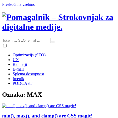
Preskoči na vsebino
Optimizacija (SEO)
UX
Bannerji
E-mail
Spletna dostopnost
Imenik
PODCAST
Oznaka:
MAX
min(), max(), and clamp() are CSS magic!