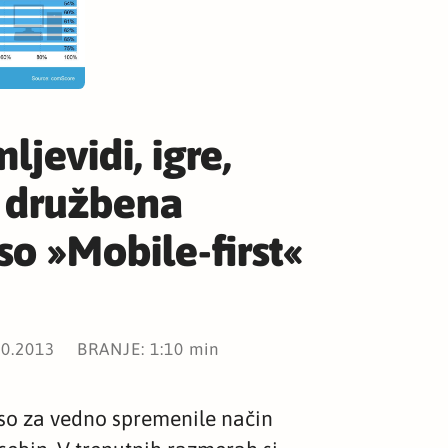
ljevidi, igre,
 družbena
so »Mobile-first«
10.2013
BRANJE: 1:10 min
so za vedno spremenile način