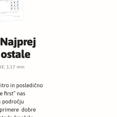
Najprej
ostale
E: 1:17 min
itro in posledično
 first” nas
a področju
i primere dobre