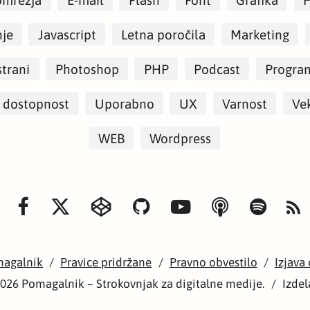
nje
Javascript
Letna poročila
Marketing
strani
Photoshop
PHP
Podcast
Progra
 dostopnost
Uporabno
UX
Varnost
Vek
WEB
Wordpress
magalnik
/
Pravice pridržane
/
Pravno obvestilo
/
Izjava
026 Pomagalnik – Strokovnjak za digitalne medije.
/
Izdel