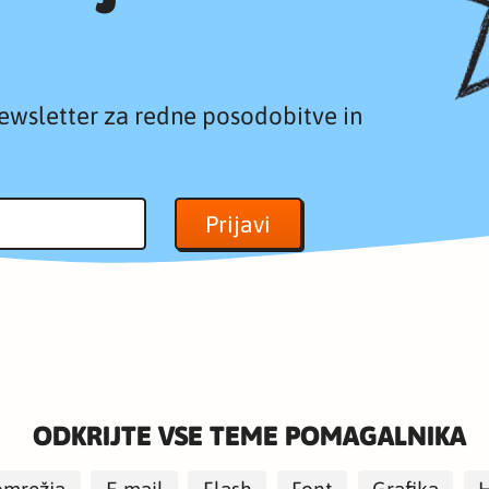
ewsletter za redne posodobitve in
ODKRIJTE VSE TEME POMAGALNIKA
omrežja
E-mail
Flash
Font
Grafika