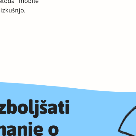
metoda “mobile
 izkušnjo.
izboljšati
nanje o