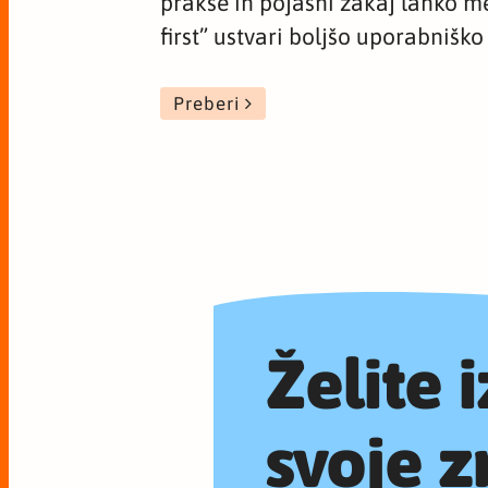
prakse in pojasni zakaj lahko 
first” ustvari boljšo uporabniško
Preberi
Želite 
svoje z