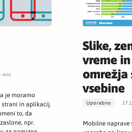
a
Slike, zem
vreme in
omrežja 
5 min
vsebine
e ga je moramo
Uporabno
27.
strani in aplikacij.
omeni to, da
zaslone, npr.
Mobilne naprave 
cu za namizne