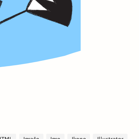
HTML
Igrače
Igre
Ikone
Illustrator