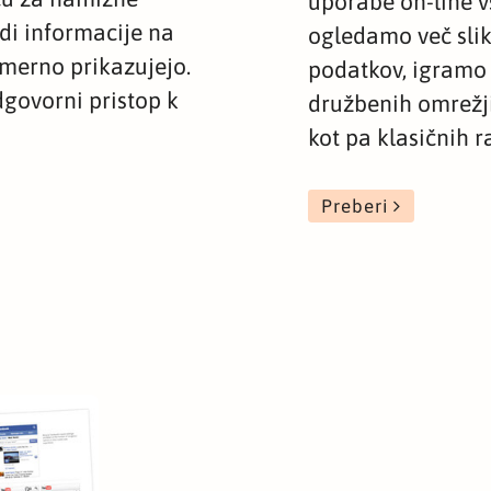
uporabe on-line v
di informacije na
ogledamo več slik
imerno prikazujejo.
podatkov, igramo 
govorni pristop k
družbenih omrežji
kot pa klasičnih r
Preberi