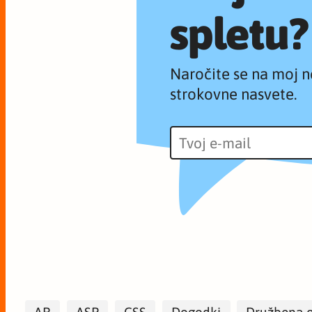
spletu?
Naročite se na moj n
strokovne nasvete.
AR
ASP
CSS
Dogodki
Družbena 