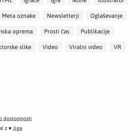
Meta oznake
Newsletterji
Oglaševanje
mska oprema
Prosti čas
Publikacije
torske slike
Video
Viralni video
VR
 o dostopnosti
al z ♥
Jiga