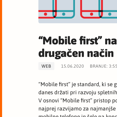
“Mobile first” n
drugačen način
WEB
15.06.2020
BRANJE: 3:5
“Mobile first” je standard, ki s
danes držati pri razvoju spletnih 
V osnovi “Mobile first” pristop p
najprej razvijamo za najmanjše 
mobilne telefone in šele na kon