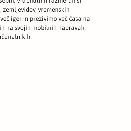
sebin. V trenutnih razmerah si
, zemljevidov, vremenskih
več iger in preživimo več časa na
h na svojih mobilnih napravah,
ačunalnikih.