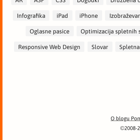
Infografika
iPad
iPhone
Izobraževa
Oglasne pasice
Optimizacija spletnih 
Responsive Web Design
Slovar
Spletna
O blogu Po
©2008-2