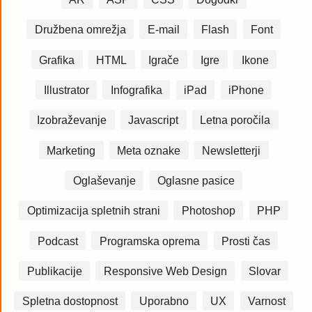
Družbena omrežja
E-mail
Flash
Font
Grafika
HTML
Igrače
Igre
Ikone
Illustrator
Infografika
iPad
iPhone
Izobraževanje
Javascript
Letna poročila
Marketing
Meta oznake
Newsletterji
Oglaševanje
Oglasne pasice
Optimizacija spletnih strani
Photoshop
PHP
Podcast
Programska oprema
Prosti čas
Publikacije
Responsive Web Design
Slovar
Spletna dostopnost
Uporabno
UX
Varnost