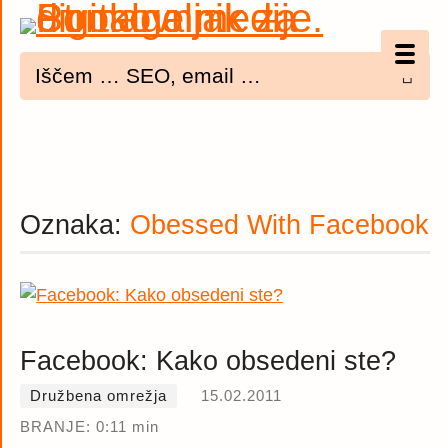
Optimizacija (SEO)
UX
Bannerji
Oznaka:
Obessed With Facebook
E-mail
Spletna dostopnost
Imenik
Facebook: Kako obsedeni ste?
PODCAST
Družbena omrežja
15.02.2011
BRANJE: 0:11 min