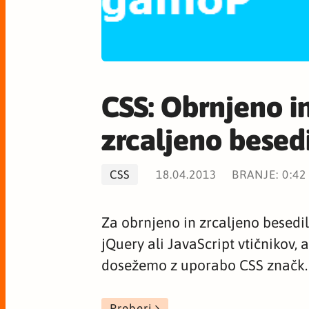
CSS: Obrnjeno i
zrcaljeno besed
CSS
18.04.2013
BRANJE: 0:42
Za obrnjeno in zrcaljeno besed
jQuery ali JavaScript vtičnikov,
dosežemo z uporabo CSS značk.
Preberi