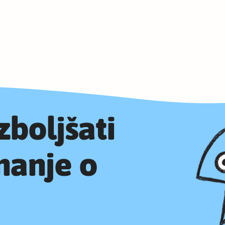
izboljšati
nanje o