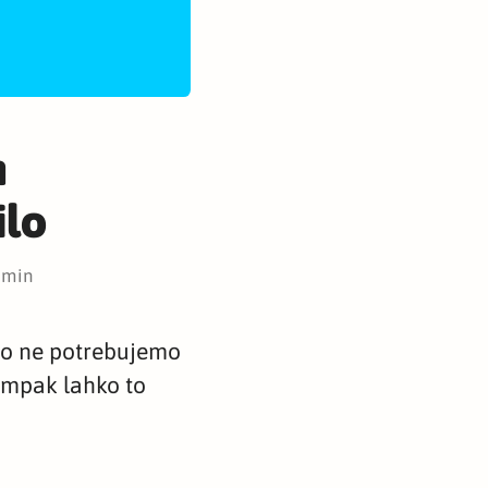
n
ilo
 min
ilo ne potrebujemo
 ampak lahko to