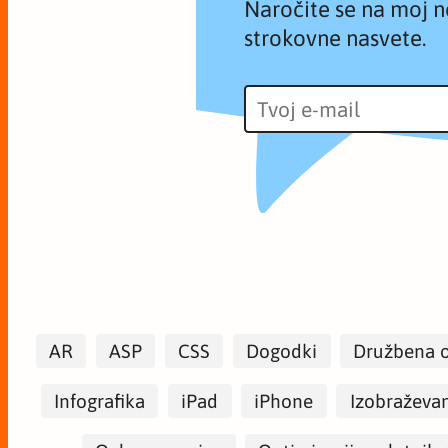
Naročite se na moj n
strokovne nasvete.
AR
ASP
CSS
Dogodki
Družbena 
Infografika
iPad
iPhone
Izobraževa