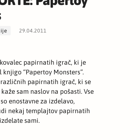
ORTE: Papertoy
s
ije
29.04.2011
ikovalec papirnatih igrač, ki je
l knjigo “Papertoy Monsters”.
različnih papirnatih igrač, ki se
e kaže sam naslov na pošasti. Vse
 so enostavne za izdelavo,
tudi nekaj templajtov papirnatih
 izdelate sami.