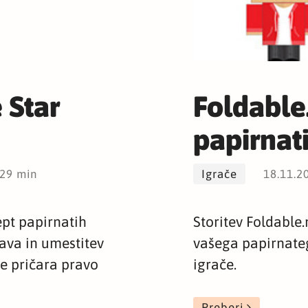
 Star
Foldable
papirnat
:29 min
Igrače
18.11.2
pt papirnatih
Storitev Foldabl
lava in umestitev
vašega papirnateg
je pričara pravo
igrače.
Preberi