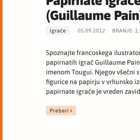
Papirnate igrač
(Guillaume Pain
Igrače
05.09.2012
BRANJE: 1
Spoznajte francoskega ilustrator
papirnatih igrač Guillaume Pai
imenom Tougui. Njegov všečni sti
figurice na papirju v vrhunsko i
papirnate igrače je vreden zavi
Preberi