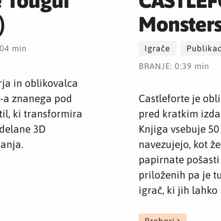
e Tougui
CASTLEF
)
Monster
:04 min
Igrače
Publikac
BRANJE: 0:39 min
ja in oblikovalca
n-a znanega pod
Castleforte je obl
l, ki transformira
pred kratkim izda
zdelane 3D
Knjiga vsebuje 50 
danja.
navezujejo, kot ž
papirnate pošasti
priloženih pa je 
igrač, ki jih lahko
Preberi