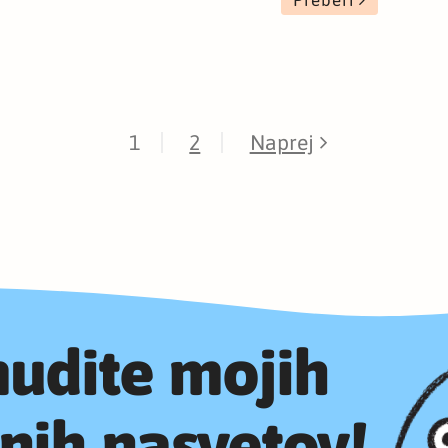
1
2
Naprej
udite mojih
nih nasvetov!