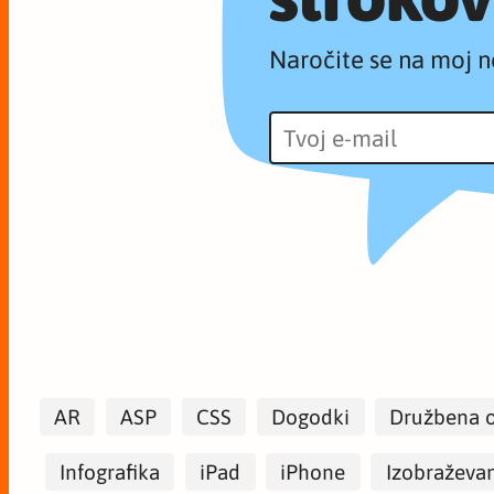
Naročite se na moj n
AR
ASP
CSS
Dogodki
Družbena 
Infografika
iPad
iPhone
Izobraževa