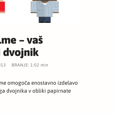
.me – vaš
i dvojnik
013
BRANJE: 1:02 min
e.me omogoča enostavno izdelavo
a dvojnika v obliki papirnate