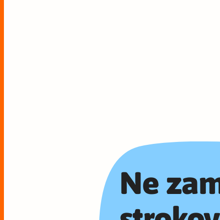
Ne zam
strokov