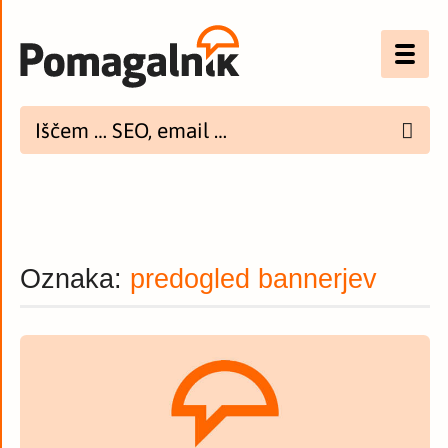
Optimizacija (SEO)
UX
Bannerji
E-mail
Oznaka:
predogled bannerjev
Spletna dostopnost
Imenik
PODCAST