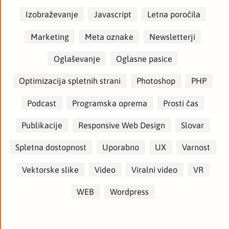
Izobraževanje
Javascript
Letna poročila
Marketing
Meta oznake
Newsletterji
Oglaševanje
Oglasne pasice
Optimizacija spletnih strani
Photoshop
PHP
Podcast
Programska oprema
Prosti čas
Publikacije
Responsive Web Design
Slovar
Spletna dostopnost
Uporabno
UX
Varnost
Vektorske slike
Video
Viralni video
VR
WEB
Wordpress