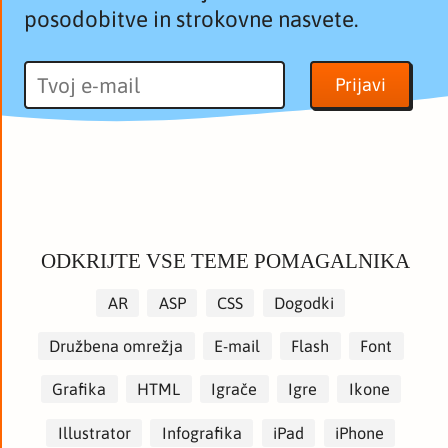
posodobitve in strokovne nasvete.
ODKRIJTE VSE TEME POMAGALNIKA
AR
ASP
CSS
Dogodki
Družbena omrežja
E-mail
Flash
Font
Grafika
HTML
Igrače
Igre
Ikone
Illustrator
Infografika
iPad
iPhone