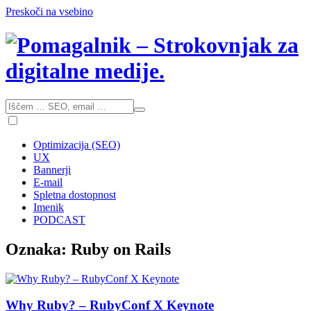
Preskoči na vsebino
Optimizacija (SEO)
UX
Bannerji
E-mail
Spletna dostopnost
Imenik
PODCAST
Oznaka:
Ruby on Rails
Why Ruby? – RubyConf X Keynote