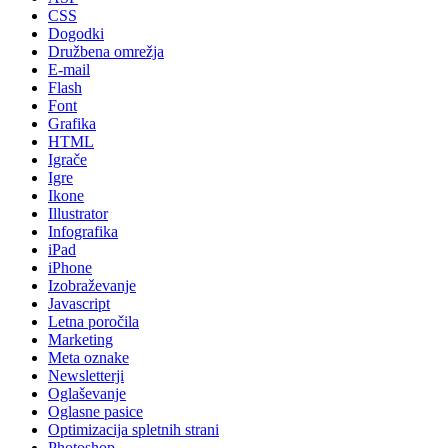
CSS
Dogodki
Družbena omrežja
E-mail
Flash
Font
Grafika
HTML
Igrače
Igre
Ikone
Illustrator
Infografika
iPad
iPhone
Izobraževanje
Javascript
Letna poročila
Marketing
Meta oznake
Newsletterji
Oglaševanje
Oglasne pasice
Optimizacija spletnih strani
Photoshop