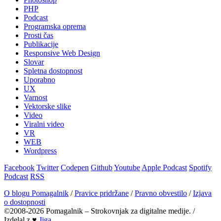
PHP
Podcast
Programska oprema
Prosti čas
Publikacije
Responsive Web Design
Slovar
Spletna dostopnost
Uporabno
UX
Varnost
Vektorske slike
Video
Viralni video
VR
WEB
Wordpress
Facebook
Twitter
Codepen
Github
Youtube
Apple Podcast
Spotify
Podcast
RSS
O blogu Pomagalnik
/
Pravice pridržane
/
Pravno obvestilo
/
Izjava
o dostopnosti
©2008-2026 Pomagalnik – Strokovnjak za digitalne medije.
/
Izdelal z ♥
Jiga