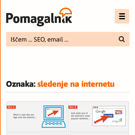
Optimizacija (SEO)
UX
Bannerji
E-mail
Oznaka:
sledenje na internetu
Spletna dostopnost
Imenik
PODCAST