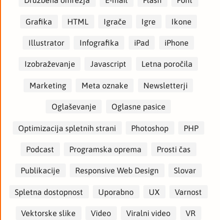
Družbena omrežja
E-mail
Flash
Font
Grafika
HTML
Igrače
Igre
Ikone
Illustrator
Infografika
iPad
iPhone
Izobraževanje
Javascript
Letna poročila
Marketing
Meta oznake
Newsletterji
Oglaševanje
Oglasne pasice
Optimizacija spletnih strani
Photoshop
PHP
Podcast
Programska oprema
Prosti čas
Publikacije
Responsive Web Design
Slovar
Spletna dostopnost
Uporabno
UX
Varnost
Vektorske slike
Video
Viralni video
VR