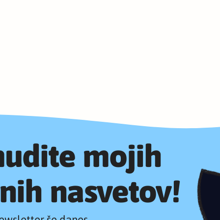
udite mojih
nih nasvetov!
ewsletter še danes.