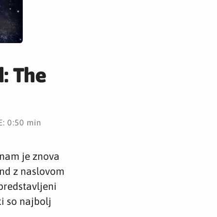
: The
: 0:50 min
 nam je znova
wind z naslovom
predstavljeni
ki so najbolj