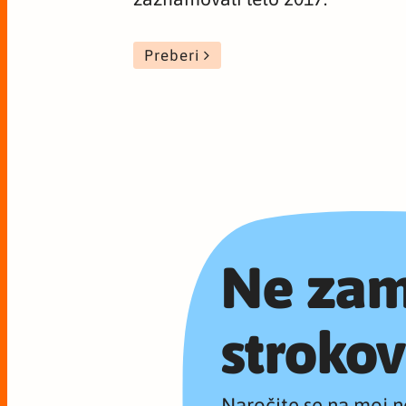
Preberi
Ne zam
strokov
Naročite se na moj n