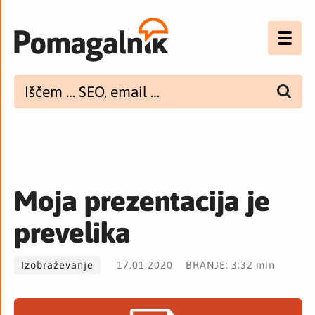
Optimizacija (SEO)
UX
Bannerji
E-mail
Moja prezentacija je
Spletna dostopnost
prevelika
Imenik
Izobraževanje
17.01.2020
BRANJE: 3:32 min
PODCAST