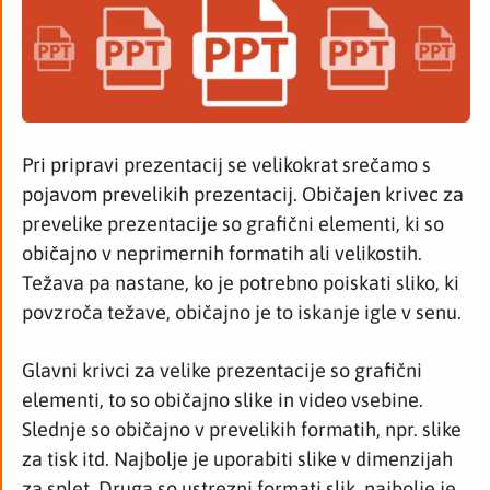
Pri pripravi prezentacij se velikokrat srečamo s
pojavom prevelikih prezentacij. Običajen krivec za
prevelike prezentacije so grafični elementi, ki so
običajno v neprimernih formatih ali velikostih.
Težava pa nastane, ko je potrebno poiskati sliko, ki
povzroča težave, običajno je to iskanje igle v senu.
Glavni krivci za velike prezentacije so grafični
elementi, to so običajno slike in video vsebine.
Slednje so običajno v prevelikih formatih, npr. slike
za tisk itd. Najbolje je uporabiti slike v dimenzijah
za splet. Druga so ustrezni formati slik, najbolje je