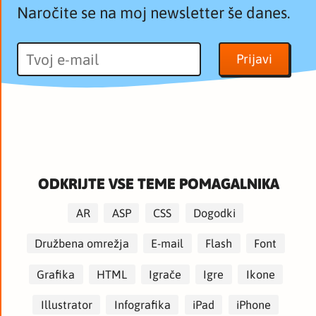
Naročite se na moj newsletter še danes.
ODKRIJTE VSE TEME POMAGALNIKA
AR
ASP
CSS
Dogodki
Družbena omrežja
E-mail
Flash
Font
Grafika
HTML
Igrače
Igre
Ikone
Illustrator
Infografika
iPad
iPhone