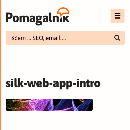
Optimizacija (SEO)
UX
Bannerji
E-mail
silk-web-app-intro
Spletna dostopnost
Imenik
PODCAST