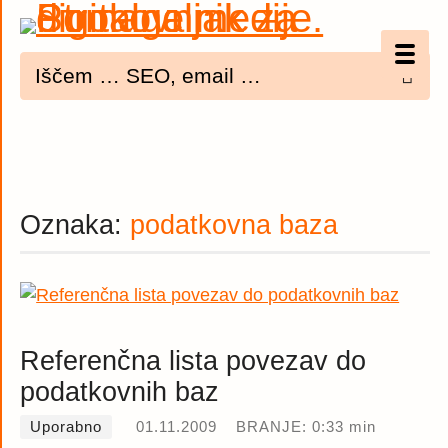
Optimizacija (SEO)
UX
Bannerji
Oznaka:
podatkovna baza
E-mail
Spletna dostopnost
Imenik
Referenčna lista povezav do
PODCAST
podatkovnih baz
Uporabno
01.11.2009
BRANJE: 0:33 min