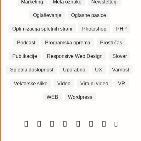
Marketing
Meta oznake
Newsletterji
Oglaševanje
Oglasne pasice
Optimizacija spletnih strani
Photoshop
PHP
Podcast
Programska oprema
Prosti čas
Publikacije
Responsive Web Design
Slovar
Spletna dostopnost
Uporabno
UX
Varnost
Vektorske slike
Video
Viralni video
VR
WEB
Wordpress