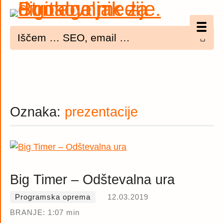
Optimizacija (SEO)
UX
Bannerji
Oznaka:
prezentacije
E-mail
Spletna dostopnost
Imenik
Big Timer – Odštevalna ura
PODCAST
Programska oprema
12.03.2019
BRANJE: 1:07 min