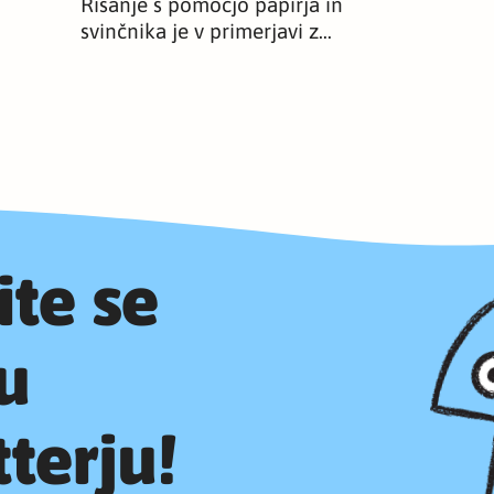
Risanje s pomočjo papirja in
svinčnika je v primerjavi z…
ite se
u
terju!