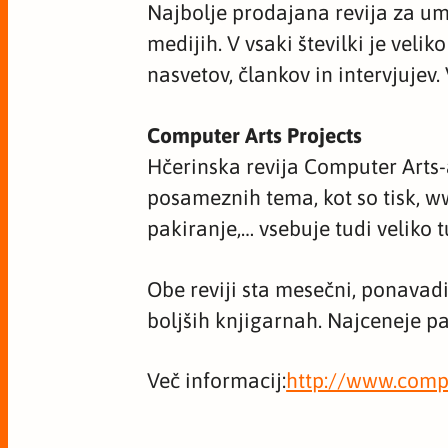
Najbolje prodajana revija za ume
medijih. V vsaki številki je velik
nasvetov, člankov in intervjujev
Computer Arts Projects
Hčerinska revija Computer Arts-a
posameznih tema, kot so tisk, w
pakiranje,… vsebuje tudi veliko t
Obe reviji sta mesečni, ponavadi
boljših knjigarnah. Najceneje pa
Več informacij:
http://www.compu