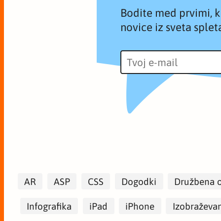
Bodite med prvimi, ki
novice iz sveta spleta
AR
ASP
CSS
Dogodki
Družbena 
Infografika
iPad
iPhone
Izobraževa