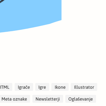
HTML
Igrače
Igre
Ikone
Illustrator
Meta oznake
Newsletterji
Oglaševanje