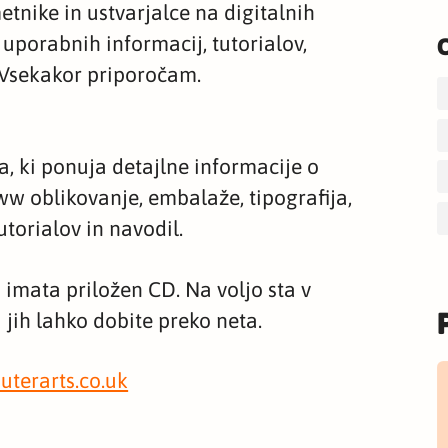
tnike in ustvarjalce na digitalnih
o uporabnih informacij, tutorialov,
. Vsekakor priporočam.
, ki ponuja detajlne informacije o
ww oblikovanje, embalaže, tipografija,
utorialov in navodil.
 imata priložen CD. Na voljo sta v
 jih lahko dobite preko neta.
terarts.co.uk