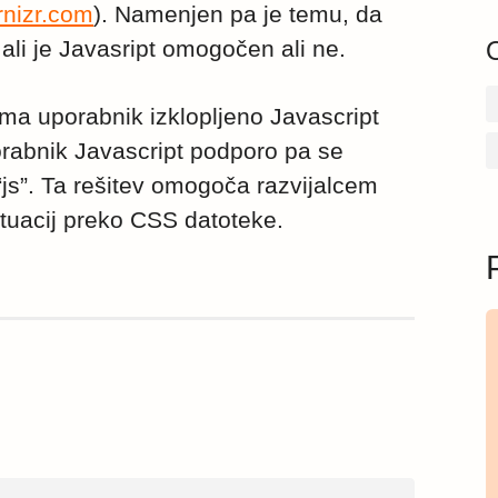
nizr.com
). Namenjen pa je temu, da
li je Javasript omogočen ali ne.
ima uporabnik izklopljeno Javascript
rabnik Javascript podporo pa se
“js”. Ta rešitev omogoča razvijalcem
ituacij preko CSS datoteke.