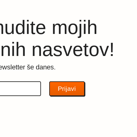
udite mojih
nih nasvetov!
ewsletter še danes.