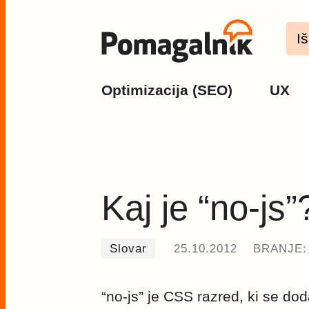
Optimizacija (SEO)
UX
Kaj je “no-js”
Slovar
25.10.2012
BRANJE: 
“no-js” je CSS razred, ki se d