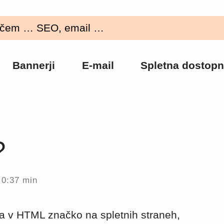
Bannerji
E-mail
Spletna dostopn
?
0:37 min
oda v HTML značko na spletnih straneh,