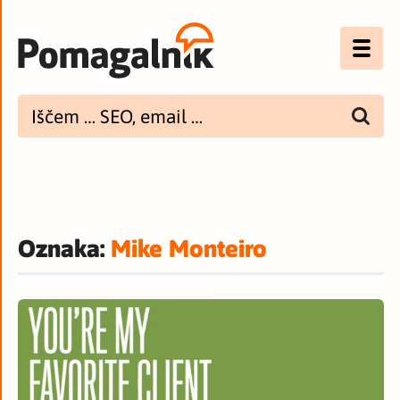
Optimizacija (SEO)
UX
Bannerji
E-mail
Oznaka:
Mike Monteiro
Spletna dostopnost
Imenik
PODCAST