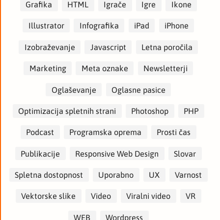
Grafika
HTML
Igrače
Igre
Ikone
Illustrator
Infografika
iPad
iPhone
Izobraževanje
Javascript
Letna poročila
Marketing
Meta oznake
Newsletterji
Oglaševanje
Oglasne pasice
Optimizacija spletnih strani
Photoshop
PHP
Podcast
Programska oprema
Prosti čas
Publikacije
Responsive Web Design
Slovar
Spletna dostopnost
Uporabno
UX
Varnost
Vektorske slike
Video
Viralni video
VR
WEB
Wordpress