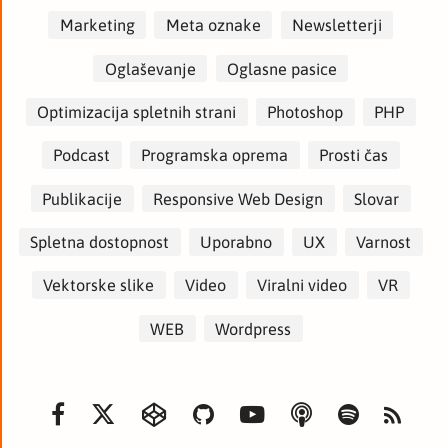
Marketing
Meta oznake
Newsletterji
Oglaševanje
Oglasne pasice
Optimizacija spletnih strani
Photoshop
PHP
Podcast
Programska oprema
Prosti čas
Publikacije
Responsive Web Design
Slovar
Spletna dostopnost
Uporabno
UX
Varnost
Vektorske slike
Video
Viralni video
VR
WEB
Wordpress