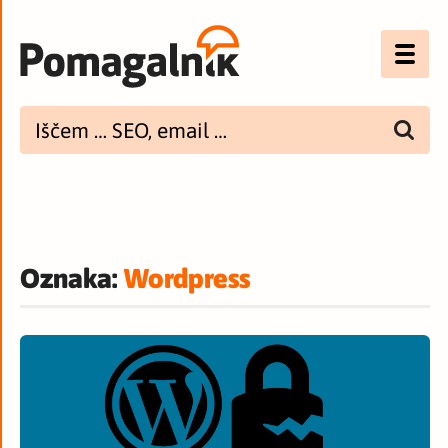
Optimizacija (SEO)
UX
Bannerji
E-mail
Oznaka:
Wordpress
Spletna dostopnost
Imenik
PODCAST