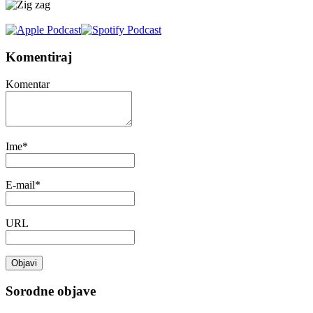
Komentiraj
Komentar
Ime
*
E-mail
*
URL
Sorodne objave