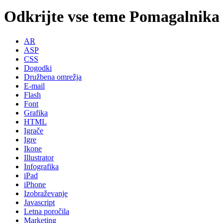
Odkrijte vse teme Pomagalnika
AR
ASP
CSS
Dogodki
Družbena omrežja
E-mail
Flash
Font
Grafika
HTML
Igrače
Igre
Ikone
Illustrator
Infografika
iPad
iPhone
Izobraževanje
Javascript
Letna poročila
Marketing