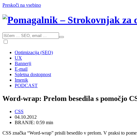
Preskoči na vsebino
Optimizacija (SEO)
UX
Bannerji
E-mail
Spletna dostopnost
Imenik
PODCAST
Word-wrap: Prelom besedila s pomočjo CS
CSS
04.10.2012
BRANJE: 0:59 min
CSS značka “Word-wrap” prisili besedilo v prelom. V praksi to pomeni