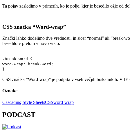
Ta pojav zasledimo v primerih, ko je polje, kjer je besedilo ožje od 
CSS značka “Word-wrap”
Znački lahko dodelimo dve vrednosti, in sicer “normal” ali “break-wo
besedilo v prelom v novo vrsto.
.break-word {
word-wrap: break-word;
}
CSS značka “Word-wrap” je podprta v vseh večjih brskalnikih. V IE ce
Oznake
Cascading Style Sheets
CSS
word-wrap
PODCAST