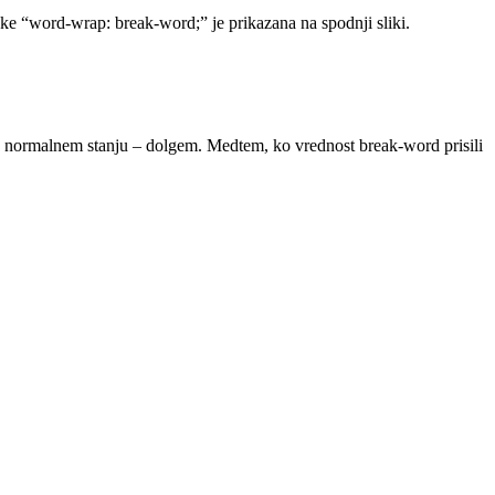
čke “word-wrap: break-word;” je prikazana na spodnji sliki.
a v normalnem stanju – dolgem. Medtem, ko vrednost break-word prisili