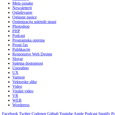
Meta oznake
Newsletterji
Oglaševanje
Oglasne pasice
Optimizacija spletnih strani
Photoshop
PHP
Podcast
Programska oprema
Prosti čas
Publikacije
Responsive Web Design
Slovar
Spletna dostopnost
Uporabno
UX
Varnost
Vektorske slike
Video
Viralni video
VR
WEB
Wordpress
Facebook
Twitter
Codepen
Github
Youtube
Apple Podcast
Spotify P