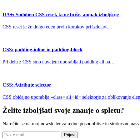
UA+: Sodoben CSS reset, ki ne briše, ampak izboljšuje
CSS reset je že dolgo eden prvih korakov pri izdelavi…
CSS: padding-inline in padding-block
Pri delu z CSS smo navajeni uporabljati padding ali pa…
CSS: Attribute selector
CSS običajno uporablja »class« ali »id« selektorje za oblikovanje e
Želite izboljšati svoje znanje o spletu?
Naročite se na moj newsletter za redne posodobitve in strokovne nasv