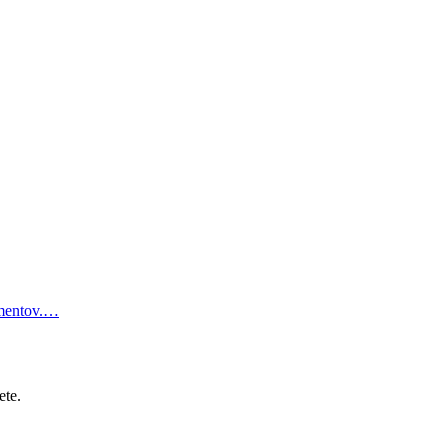
lementov.…
ete.