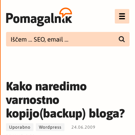
Optimizacija (SEO)
UX
Bannerji
E-mail
Kako naredimo
Spletna dostopnost
varnostno
Imenik
kopijo(backup) bloga?
PODCAST
Uporabno
Wordpress
24.06.2009