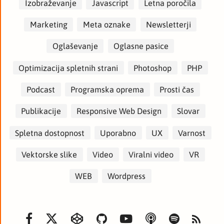
Izobraževanje
Javascript
Letna poročila
Marketing
Meta oznake
Newsletterji
Oglaševanje
Oglasne pasice
Optimizacija spletnih strani
Photoshop
PHP
Podcast
Programska oprema
Prosti čas
Publikacije
Responsive Web Design
Slovar
Spletna dostopnost
Uporabno
UX
Varnost
Vektorske slike
Video
Viralni video
VR
WEB
Wordpress