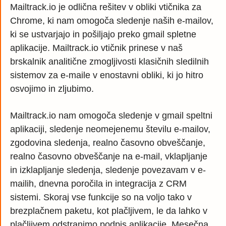
Mailtrack.io je odlična rešitev v obliki vtičnika za
Chrome, ki nam omogoča sledenje naših e-mailov,
ki se ustvarjajo in pošiljajo preko gmail spletne
aplikacije. Mailtrack.io vtičnik prinese v naš
brskalnik analitične zmogljivosti klasičnih sledilnih
sistemov za e-maile v enostavni obliki, ki jo hitro
osvojimo in zljubimo.
Mailtrack.io nam omogoča sledenje v gmail speltni
aplikaciji, sledenje neomejenemu številu e-mailov,
zgodovina sledenja, realno časovno obveščanje,
realno časovno obveščanje na e-mail, vklapljanje
in izklapljanje sledenja, sledenje povezavam v e-
mailih, dnevna poročila in integracija z CRM
sistemi. Skoraj vse funkcije so na voljo tako v
brezplačnem paketu, kot plačljivem, le da lahko v
plačljivem odstranimo podpis aplikacije. Mesečna