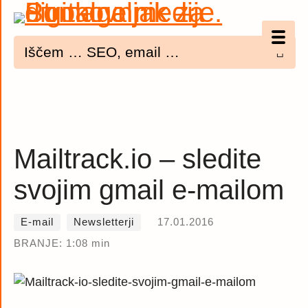
Optimizacija (SEO)
UX
Bannerji
Mailtrack.io – sledite
E-mail
svojim gmail e-mailom
Spletna dostopnost
E-mail
Newsletterji
17.01.2016
Imenik
BRANJE: 1:08 min
PODCAST