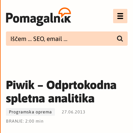
Optimizacija (SEO)
UX
Bannerji
E-mail
Piwik – Odprtokodna
Spletna dostopnost
spletna analitika
Imenik
Programska oprema
27.06.2013
PODCAST
BRANJE: 2:00 min