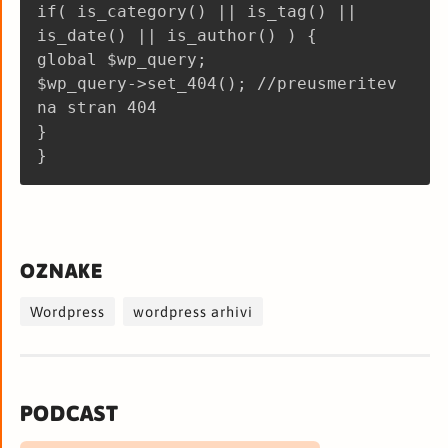
if( is_category() || is_tag() ||
is_date() || is_author() ) {
global $wp_query;
$wp_query->set_404(); //preusmeritev
na stran 404
}
OZNAKE
Wordpress
wordpress arhivi
PODCAST