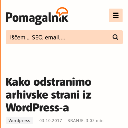
Optimizacija (SEO)
UX
Bannerji
E-mail
Kako odstranimo
Spletna dostopnost
arhivske strani iz
Imenik
WordPress-a
PODCAST
Wordpress
03.10.2017
BRANJE: 3:02 min