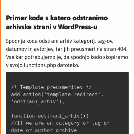
Primer kode s katero odstranimo
arhivske strani v WordPress-u
Spodnja koda odstrani arhiv kategorij, tag-ov,
datumov in avtorjev, ter jih preusmeri na stran 404.
Vse kar potrebujemo je, da spodnjo kodo skopiramo
v svojo functions.php datoteko.
/* Template preusmeritev */
add_action('template_redirect',
'odstrani_arhiv');
function odstrani_arhiv(){
//If we are on category or tag or
date or author archive