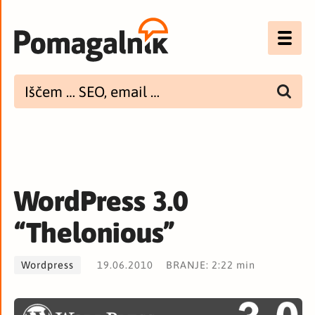
Optimizacija (SEO)
UX
Bannerji
E-mail
WordPress 3.0
Spletna dostopnost
“Thelonious”
Imenik
Wordpress
19.06.2010
BRANJE: 2:22 min
PODCAST