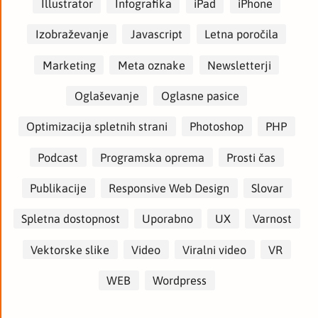
Illustrator
Infografika
iPad
iPhone
Izobraževanje
Javascript
Letna poročila
Marketing
Meta oznake
Newsletterji
Oglaševanje
Oglasne pasice
Optimizacija spletnih strani
Photoshop
PHP
Podcast
Programska oprema
Prosti čas
Publikacije
Responsive Web Design
Slovar
Spletna dostopnost
Uporabno
UX
Varnost
Vektorske slike
Video
Viralni video
VR
WEB
Wordpress