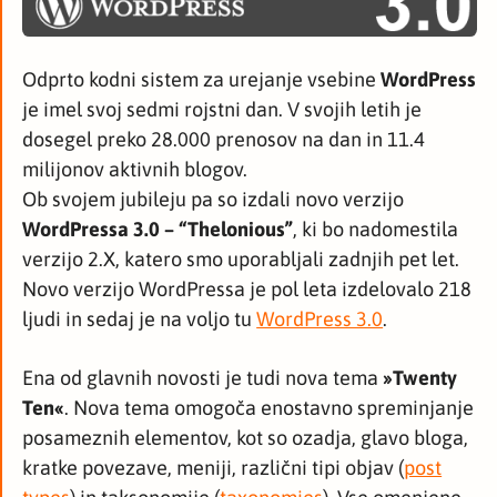
Odprto kodni sistem za urejanje vsebine
WordPress
je imel svoj sedmi rojstni dan. V svojih letih je
dosegel preko 28.000 prenosov na dan in 11.4
milijonov aktivnih blogov.
Ob svojem jubileju pa so izdali novo verzijo
WordPressa 3.0 – “Thelonious”
, ki bo nadomestila
verzijo 2.X, katero smo uporabljali zadnjih pet let.
Novo verzijo WordPressa je pol leta izdelovalo 218
ljudi in sedaj je na voljo tu
WordPress 3.0
.
Ena od glavnih novosti je tudi nova tema
»Twenty
Ten«
. Nova tema omogoča enostavno spreminjanje
posameznih elementov, kot so ozadja, glavo bloga,
kratke povezave, meniji, različni tipi objav (
post