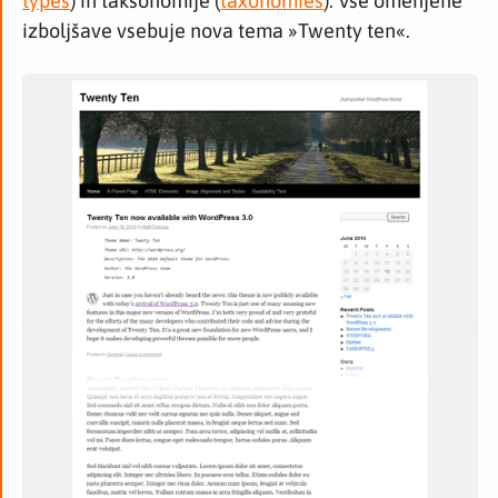
types
) in taksonomije (
taxonomies
). Vse omenjene
izboljšave vsebuje nova tema »Twenty ten«.